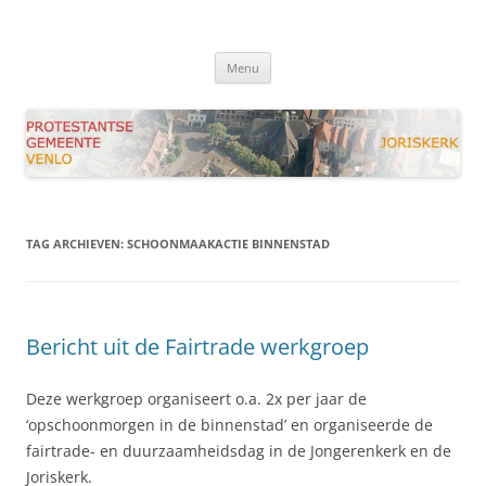
Ga
naar
Joriskerk Venlo
de
Protestantse Gemeente Venlo
inhoud
Menu
TAG ARCHIEVEN:
SCHOONMAAKACTIE BINNENSTAD
Bericht uit de Fairtrade werkgroep
Deze werkgroep organiseert o.a. 2x per jaar de
‘opschoonmorgen in de binnenstad’ en organiseerde de
fairtrade- en duurzaamheidsdag in de Jongerenkerk en de
Joriskerk.