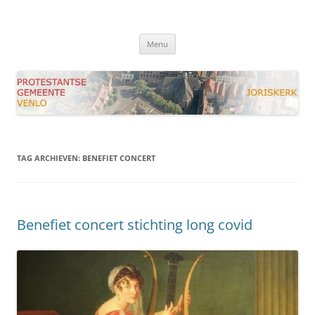
Ga
naar
Joriskerk Venlo
de
Protestantse Gemeente Venlo
inhoud
Menu
TAG ARCHIEVEN:
BENEFIET CONCERT
Benefiet concert stichting long covid