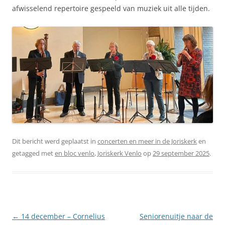
afwisselend repertoire gespeeld van muziek uit alle tijden.
Dit bericht werd geplaatst in
concerten en meer in de Joriskerk
en
getagged met
en bloc venlo
,
Joriskerk Venlo
op
29 september 2025
.
Berichtnavigatie
←
14 december – Cornelius
Seniorenuitje naar de