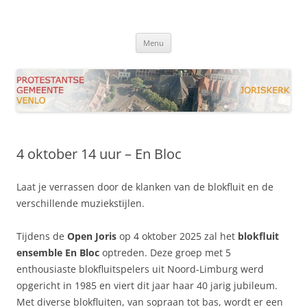
Ga
naar
Joriskerk Venlo
de
Protestantse Gemeente Venlo
inhoud
Menu
4 oktober 14 uur – En Bloc
Laat je verrassen door de klanken van de blokfluit en de
verschillende muziekstijlen.
Tijdens de
Open Joris
op 4 oktober 2025 zal het
blokfluit
ensemble En Bloc
optreden. Deze groep met 5
enthousiaste blokfluitspelers uit Noord-Limburg werd
opgericht in 1985 en viert dit jaar haar 40 jarig jubileum.
Met diverse blokfluiten, van sopraan tot bas, wordt er een