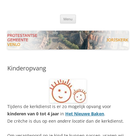
Ga
naar
Joriskerk Venlo
de
Protestantse Gemeente Venlo
inhoud
Menu
Kinderopvang
Tijdens de kerkdienst is er zo mogelijk opvang voor
kinderen van 0 tot 4 jaar
in
Het Nieuwe Baken
.
De crèche is dus op een
andere locatie
dan de kerkdienst.
Om verantwoord op je kind te kunnen passen, vragen wij